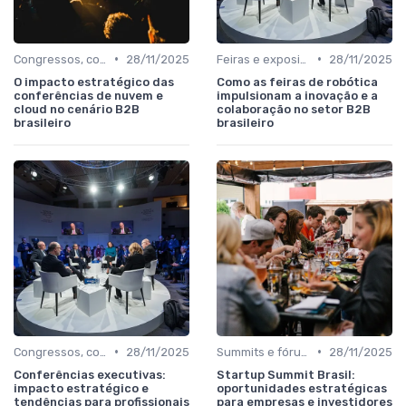
•
•
Congressos, conferências e simpósios
28/11/2025
Feiras e exposições de negócios
28/11/2025
O impacto estratégico das
Como as feiras de robótica
conferências de nuvem e
impulsionam a inovação e a
cloud no cenário B2B
colaboração no setor B2B
brasileiro
brasileiro
•
•
Congressos, conferências e simpósios
28/11/2025
Summits e fóruns executivos
28/11/2025
Conferências executivas:
Startup Summit Brasil:
impacto estratégico e
oportunidades estratégicas
tendências para profissionais
para empresas e investidores