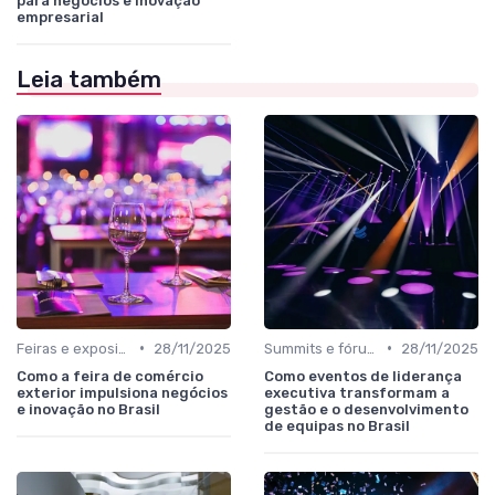
para negócios e inovação
empresarial
Leia também
•
•
Feiras e exposições de negócios
28/11/2025
Summits e fóruns executivos
28/11/2025
Como a feira de comércio
Como eventos de liderança
exterior impulsiona negócios
executiva transformam a
e inovação no Brasil
gestão e o desenvolvimento
de equipas no Brasil