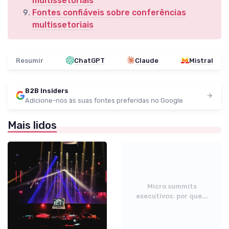
multissetoriais
Fontes confiáveis sobre conferências
multissetoriais
Resumir
ChatGPT
Claude
Mistral
B2B Insiders
Adicione-nos às suas fontes preferidas no Google
Mais lidos
Micro summits
executivos: por que...