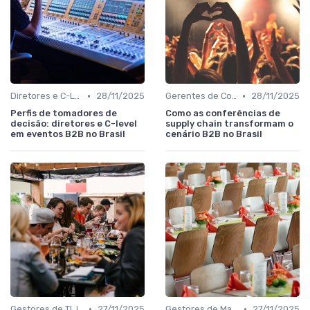
•
•
Diretores e C-Level (CEO, COO, CFO)
28/11/2025
Gerentes de Compras, Suprimentos e Supply Chain
28/11/2025
Perfis de tomadores de
Como as conferências de
decisão: diretores e C-level
supply chain transformam o
em eventos B2B no Brasil
cenário B2B no Brasil
•
•
Gestores de TI, Inovação e Transformação Digital
27/11/2025
Gestores de Marketing, Vendas e Growth
27/11/2025