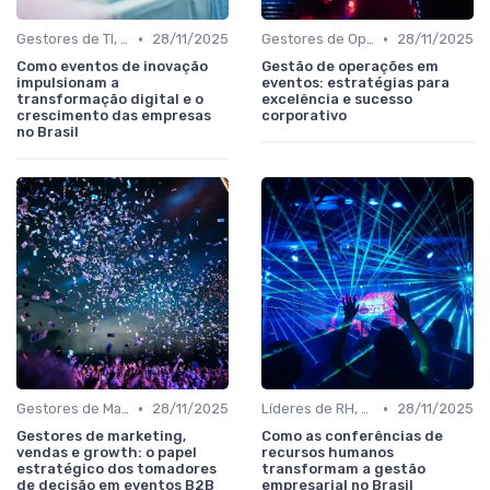
•
•
Gestores de TI, Inovação e Transformação Digital
28/11/2025
Gestores de Operações, Produção e Logística
28/11/2025
Como eventos de inovação
Gestão de operações em
impulsionam a
eventos: estratégias para
transformação digital e o
excelência e sucesso
crescimento das empresas
corporativo
no Brasil
•
•
Gestores de Marketing, Vendas e Growth
28/11/2025
Líderes de RH, Treinamento e Desenvolvimento
28/11/2025
Gestores de marketing,
Como as conferências de
vendas e growth: o papel
recursos humanos
estratégico dos tomadores
transformam a gestão
de decisão em eventos B2B
empresarial no Brasil