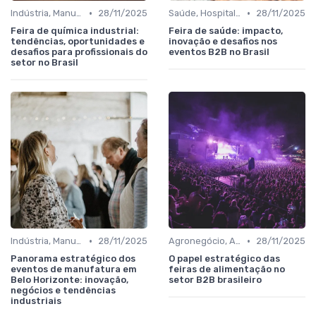
•
•
Indústria, Manufatura, Automotivo e Bens de Capital
28/11/2025
Saúde, Hospitalar, Farmacêutico e Biotecnologia
28/11/2025
Feira de química industrial:
Feira de saúde: impacto,
tendências, oportunidades e
inovação e desafios nos
desafios para profissionais do
eventos B2B no Brasil
setor no Brasil
•
•
Indústria, Manufatura, Automotivo e Bens de Capital
28/11/2025
Agronegócio, Alimentos, Bebidas e Agroindústria
28/11/2025
Panorama estratégico dos
O papel estratégico das
eventos de manufatura em
feiras de alimentação no
Belo Horizonte: inovação,
setor B2B brasileiro
negócios e tendências
industriais