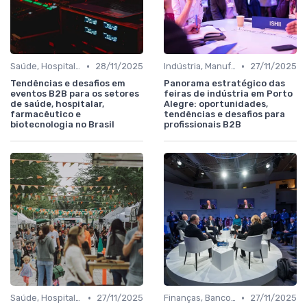
•
•
Saúde, Hospitalar, Farmacêutico e Biotecnologia
28/11/2025
Indústria, Manufatura, Automotivo e Bens de Capital
27/11/2025
Tendências e desafios em
Panorama estratégico das
eventos B2B para os setores
feiras de indústria em Porto
de saúde, hospitalar,
Alegre: oportunidades,
farmacêutico e
tendências e desafios para
biotecnologia no Brasil
profissionais B2B
•
•
Saúde, Hospitalar, Farmacêutico e Biotecnologia
27/11/2025
Finanças, Bancos, Seguros e Fintechs
27/11/2025