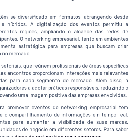
 têm se diversificado em formatos, abrangendo desde
 e híbridos. A digitalização dos eventos permitiu a
ferentes regiões, ampliando o alcance das redes de
cipantes. O networking empresarial, tanto em ambientes
ramenta estratégica para empresas que buscam criar
a no mercado.
etoriais, que reúnem profissionais de áreas específicas
sses encontros proporcionam interações mais relevantes
zadas para cada segmento de mercado. Além disso, a
anizadores a adotar práticas responsáveis, reduzindo o
movendo uma imagem positiva das empresas envolvidas.
para promover eventos de networking empresarial tem
s e o compartilhamento de informações em tempo real.
entas para aumentar a visibilidade de suas marcas,
tunidades de negócio em diferentes setores. Para saber
 acesse
dicas de networking para empresas
.