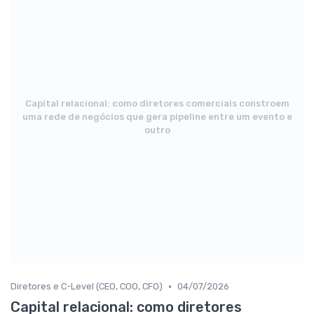
Capital relacional: como diretores comerciais constroem
uma rede de negócios que gera pipeline entre um evento e
outro
•
Diretores e C-Level (CEO, COO, CFO)
04/07/2026
Capital relacional: como diretores