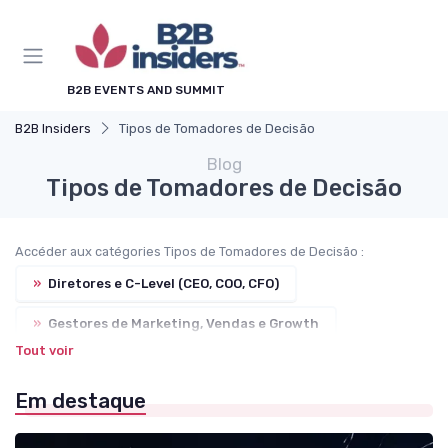
B2B EVENTS AND SUMMIT
B2B Insiders
Tipos de Tomadores de Decisão
Blog
Tipos de Tomadores de Decisão
Accéder aux catégories Tipos de Tomadores de Decisão :
»
Diretores e C-Level (CEO, COO, CFO)
»
Gestores de Marketing, Vendas e Growth
Tout voir
»
Gerentes de Compras, Suprimentos e Supply Chain
Em destaque
»
Gestores de TI, Inovação e Transformação Digital
»
Gestores de Operações, Produção e Logística