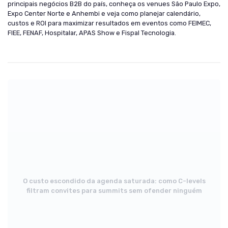
principais negócios B2B do país, conheça os venues São Paulo Expo,
Expo Center Norte e Anhembi e veja como planejar calendário,
custos e ROI para maximizar resultados em eventos como FEIMEC,
FIEE, FENAF, Hospitalar, APAS Show e Fispal Tecnologia.
O custo escondido da agenda saturada: como C-levels
filtram convites para summits sem ofender ninguém