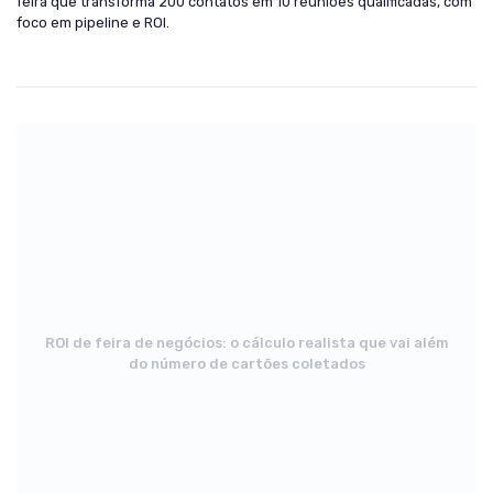
feira que transforma 200 contatos em 10 reuniões qualificadas, com
foco em pipeline e ROI.
ROI de feira de negócios: o cálculo realista que vai além
do número de cartões coletados