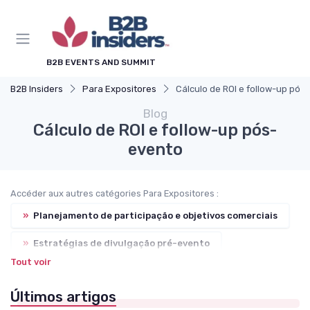
B2B EVENTS AND SUMMIT
B2B Insiders
Para Expositores
Cálculo de ROI e follow-up pós
Blog
Cálculo de ROI e follow-up pós-
evento
Accéder aux autres catégories Para Expositores :
»
Planejamento de participação e objetivos comerciais
»
Estratégias de divulgação pré-evento
Tout voir
»
Montagem de estande e experiência do visitante
Últimos artigos
»
Captação de leads e integração com CRM