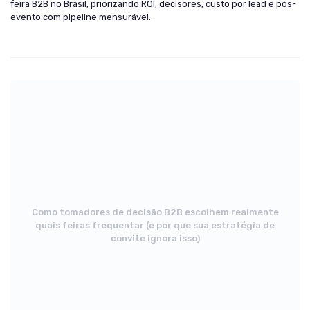
feira B2B no Brasil, priorizando ROI, decisores, custo por lead e pós-
evento com pipeline mensurável.
Como tomadores de decisão B2B escolhem realmente
quais feiras frequentar (e por que sua estratégia de
convite ignora isso)