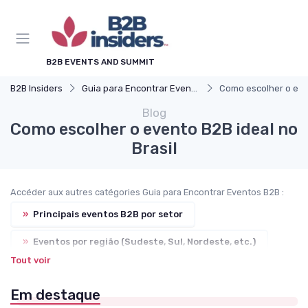
B2B EVENTS AND SUMMIT
B2B Insiders
Guia para Encontrar Eventos B2B
Como escolher o even
Blog
Como escolher o evento B2B ideal no
Brasil
Accéder aux autres catégories Guia para Encontrar Eventos B2B :
»
Principais eventos B2B por setor
»
Eventos por região (Sudeste, Sul, Nordeste, etc.)
Tout voir
»
Como montar um calendário anual de feiras e congressos
Em destaque
»
Diferenças entre eventos nacionais e internacionais