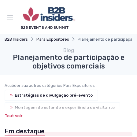
B2B EVENTS AND SUMMIT
B2B Insiders
Para Expositores
Planejamento de participação e
Blog
Planejamento de participação e
objetivos comerciais
Accéder aux autres catégories Para Expositores :
»
Estratégias de divulgação pré-evento
»
Montagem de estande e experiência do visitante
Tout voir
»
Captação de leads e integração com CRM
Em destaque
»
Logística, transporte de materiais e equipe