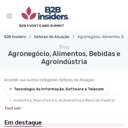
B2B EVENTS AND SUMMIT
B2B Insiders
Setores de Atuação
Agronegócio, Alimentos, Beb
Blog
Agronegócio, Alimentos, Bebidas e
Agroindústria
Accéder aux autres catégories Setores de Atuação :
»
Tecnologia da Informação, Software e Telecom
»
Indústria, Manufatura, Automotivo e Bens de Capital
Tout voir
»
Finanças, Bancos, Seguros e Fintechs
Em destaque
»
Saúde, Hospitalar, Farmacêutico e Biotecnologia