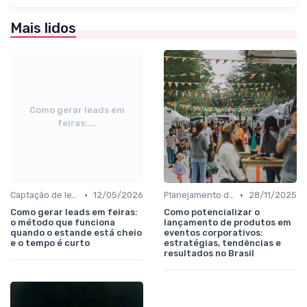
Mais lidos
Como gerar leads em
feiras:...
•
•
Captação de leads e integração com CRM
12/05/2026
Planejamento de participação e objetivos comerciais
28/11/2025
Como gerar leads em feiras:
Como potencializar o
o método que funciona
lançamento de produtos em
quando o estande está cheio
eventos corporativos:
e o tempo é curto
estratégias, tendências e
resultados no Brasil