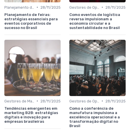
•
•
Planejamento de participação e objetivos comerciais
28/11/2025
Gestores de Operações, Produção e Logística
28/11/2025
Planejamento de feiras:
Como eventos de logística
estratégias essenciais para
reversa impulsionam a
eventos corporativos de
economia circular e a
sucesso no Brasil
sustentabilidade no Brasil
•
•
Gestores de Marketing, Vendas e Growth
28/11/2025
Gestores de Operações, Produção e Logística
28/11/2025
Tendências emergentes em
Como a conferência de
marketing B2B: estratégias
manufatura impulsiona a
digitais e inovação para
excelência operacional e a
empresas brasileiras
transformação digital no
Brasil