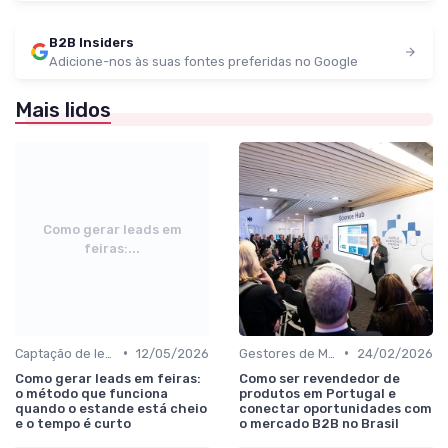
B2B Insiders
Adicione-nos às suas fontes preferidas no Google
Mais lidos
Como gerar leads em
feiras:...
•
•
Captação de leads e integração com CRM
12/05/2026
Gestores de Marketing, Vendas e Growth
24/02/2026
Como gerar leads em feiras:
Como ser revendedor de
o método que funciona
produtos em Portugal e
quando o estande está cheio
conectar oportunidades com
e o tempo é curto
o mercado B2B no Brasil