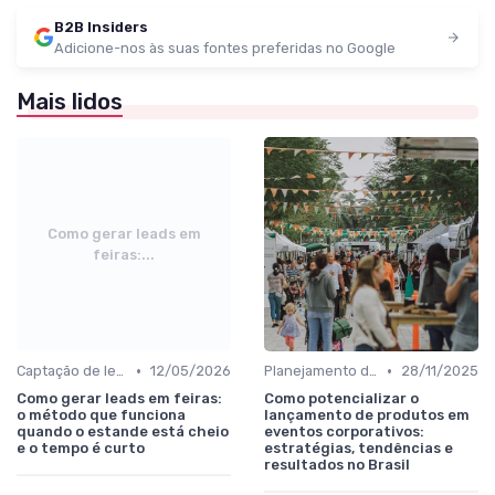
B2B Insiders
Adicione-nos às suas fontes preferidas no Google
Mais lidos
Como gerar leads em
feiras:...
•
•
Captação de leads e integração com CRM
12/05/2026
Planejamento de participação e objetivos comerciais
28/11/2025
Como gerar leads em feiras:
Como potencializar o
o método que funciona
lançamento de produtos em
quando o estande está cheio
eventos corporativos:
e o tempo é curto
estratégias, tendências e
resultados no Brasil