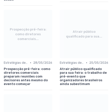
Prospecção pré-feira:
Atrair público
como diretores
qualificado para sua...
comerciais...
•
•
Estratégias de divulgação pré-evento
28/05/2026
Estratégias de divulgação pré-evento
25/05/2026
Prospecção pré-feira: como
Atrair público qualificado
diretores comerciais
para sua feira: o trabalho de
preparam reuniões com
pré-evento que
decisores antes mesmo do
organizadores brasileiros
evento começar
ainda subestimam