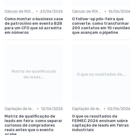
•
•
Cálculo de ROI e follow-up pós-evento
23/06/2026
Cálculo de ROI e follow-up pós-evento
16/06/2026
Como montar o business case
O follow-up pós-feira que
de patrocínio em evento B2B
converte: como transformar
para um CFO que só acredita
200 contatos em 10 reuniões
em números
que avançam o pipeline
Matriz de qualificação
O que os resultados da...
de leads...
•
•
Captação de leads e integração com CRM
12/06/2026
Captação de leads e integração com CRM
02/06/2026
Matriz de qualificação de
O que os resultados da
leads em feira: como separar
FEIMEC 2026 ensinam sobre
curiosos de compradores
captação de leads em feiras
reais antes que o evento
industriais
acabe