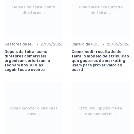
Depois da feira: como
Como medir resultado
diretores...
de feira:...
•
•
Gestores de Marketing, Vendas e Growth
27/06/2026
Cálculo de ROI e follow-up pós-evento
25/06/2026
Depois da feira: como
Como medir resultado de
diretores comerciais
feira: o modelo de atribuição
organizam, priorizam e
que gestores de marketing
fecham nos 30 dias
usam para provar valor ao
seguintes ao evento
board
Como montar o business
O follow-up pós-feira
case...
que converte:...