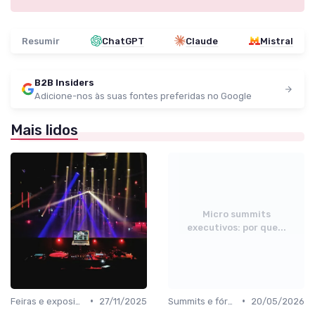
Resumir
ChatGPT
Claude
Mistral
B2B Insiders
Adicione-nos às suas fontes preferidas no Google
Mais lidos
Micro summits
executivos: por que...
•
•
Feiras e exposições de negócios
27/11/2025
Summits e fóruns executivos
20/05/2026