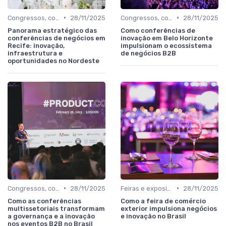
•
•
Congressos, conferências e simpósios
28/11/2025
Congressos, conferências e simpósios
28/11/2025
Panorama estratégico das
Como conferências de
conferências de negócios em
inovação em Belo Horizonte
Recife: inovação,
impulsionam o ecossistema
infraestrutura e
de negócios B2B
oportunidades no Nordeste
•
•
Congressos, conferências e simpósios
28/11/2025
Feiras e exposições de negócios
28/11/2025
Como as conferências
Como a feira de comércio
multissetoriais transformam
exterior impulsiona negócios
a governança e a inovação
e inovação no Brasil
nos eventos B2B no Brasil