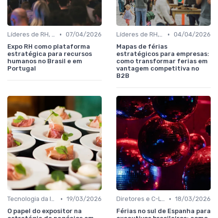
•
•
Líderes de RH, Treinamento e Desenvolvimento
07/04/2026
Líderes de RH, Treinamento e Desenvolvimento
04/04/2026
Expo RH como plataforma
Mapas de férias
estratégica para recursos
estratégicos para empresas:
humanos no Brasil e em
como transformar ferias em
Portugal
vantagem competitiva no
B2B
•
•
Tecnologia da Informação, Software e Telecom
19/03/2026
Diretores e C-Level (CEO, COO, CFO)
18/03/2026
O papel do expositor na
Férias no sul de Espanha para