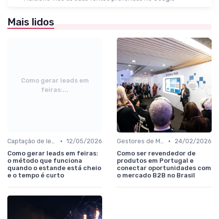
Mais lidos
Como gerar leads em
feiras:...
•
•
Captação de leads e integração com CRM
12/05/2026
Gestores de Marketing, Vendas e Growth
24/02/2026
Como gerar leads em feiras:
Como ser revendedor de
o método que funciona
produtos em Portugal e
quando o estande está cheio
conectar oportunidades com
e o tempo é curto
o mercado B2B no Brasil