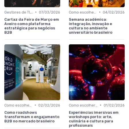
•
•
Gestores de TI, Inovação e Transformação Digital
07/03/2026
Como escolher o evento B2B ideal no Brasil
04/02/2026
Cartaz da Feira de Março em
Semana acadêmica:
Aveiro como plataforma
integração, inovação e
estratégica para negócios
cultura no ambiente
B2B
universitário brasileiro
•
•
Como escolher o evento B2B ideal no Brasil
02/02/2026
Como escolher o evento B2B ideal no Brasil
01/02/2026
Como roadshows
Experiências imersivas em
transformam o engajamento
workshops porto: arte,
B2B no mercado brasileiro
culinária e cultura para
profissionais