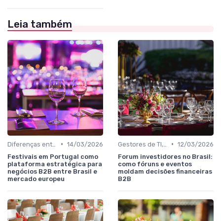
Leia também
•
•
Diferenças entre eventos nacionais e internacionais
14/03/2026
Gestores de TI, Inovação e Transformação Digital
12/03/2026
Festivais em Portugal como
Forum investidores no Brasil:
plataforma estratégica para
como fóruns e eventos
negócios B2B entre Brasil e
moldam decisões financeiras
mercado europeu
B2B