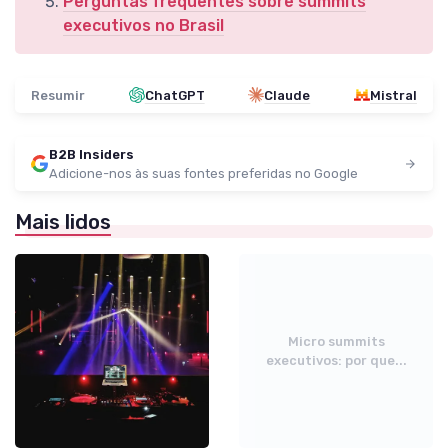
Perguntas frequentes sobre summits
executivos no Brasil
Resumir
ChatGPT
Claude
Mistral
B2B Insiders
Adicione-nos às suas fontes preferidas no Google
Mais lidos
Micro summits
executivos: por que...